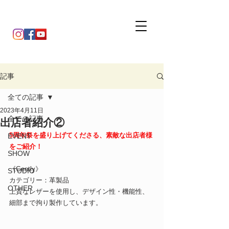
記事
全ての記事
2023年4月11日
全ての記事
出店者紹介②
5周年祭を盛り上げてくださる、素敵な出店者様
EVENT
をご紹介！
SHOW
《Gently》
STUDIO
カテゴリー：革製品
OTHER
上質なレザーを使用し、デザイン性・機能性、
細部まで拘り製作しています。