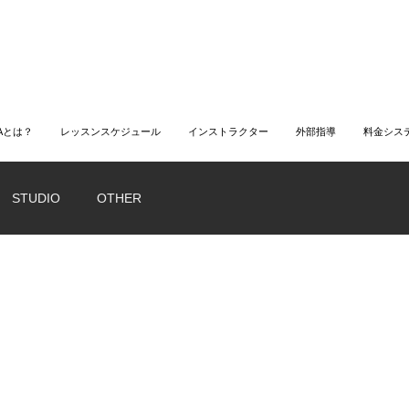
LAとは？
レッスンスケジュール
インストラクター
外部指導
料金シス
STUDIO
OTHER